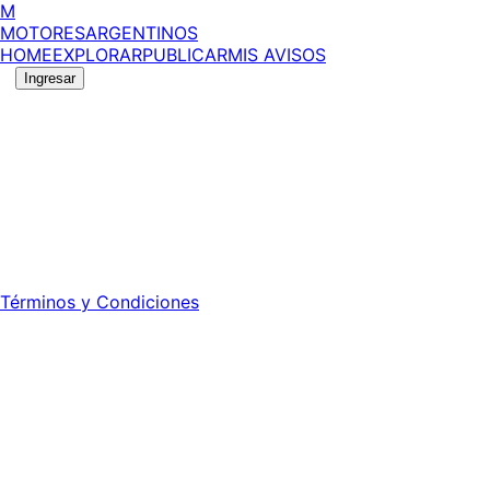
M
MOTORES
ARGENTINOS
HOME
EXPLORAR
PUBLICAR
MIS AVISOS
Ingresar
©
2026
MotoresArgentinos. Todos los derechos
reservados.
Edición número:
6055
.
Registro DNDA Nº: RL-2024-70042723-APN-DNDA#MJ -
Propietario: Publiéxito S.A.
Director: Leonardo Mario Forclaz - 46 N 423 - La Plata -
Pcia. de Bs. As.
Términos y Condiciones