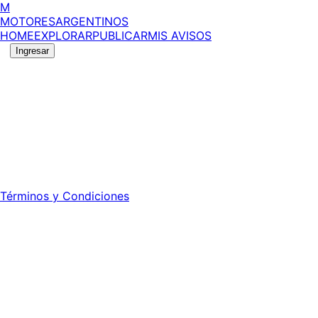
M
MOTORES
ARGENTINOS
HOME
EXPLORAR
PUBLICAR
MIS AVISOS
Ingresar
©
2026
MotoresArgentinos. Todos los derechos
reservados.
Edición número:
6056
.
Registro DNDA Nº: RL-2024-70042723-APN-DNDA#MJ -
Propietario: Publiéxito S.A.
Director: Leonardo Mario Forclaz - 46 N 423 - La Plata -
Pcia. de Bs. As.
Términos y Condiciones