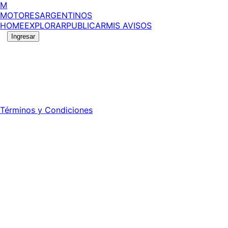
M
MOTORES
ARGENTINOS
HOME
EXPLORAR
PUBLICAR
MIS AVISOS
Ingresar
©
2026
MotoresArgentinos. Todos los derechos reservad
Registro DNDA Nº: RL-2024-70042723-APN-DNDA#MJ - Prop
Director: Leonardo Mario Forclaz - 46 N 423 - La Plata - Pc
Términos y Condiciones