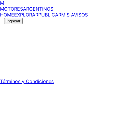
M
MOTORES
ARGENTINOS
HOME
EXPLORAR
PUBLICAR
MIS AVISOS
Ingresar
©
2026
MotoresArgentinos. Todos los derechos
reservados.
Edición número:
6057
.
Registro DNDA Nº: RL-2024-70042723-APN-DNDA#MJ -
Propietario: Publiéxito S.A.
Director: Leonardo Mario Forclaz - 46 N 423 - La Plata -
Pcia. de Bs. As.
Términos y Condiciones