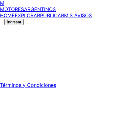
M
MOTORES
ARGENTINOS
HOME
EXPLORAR
PUBLICAR
MIS AVISOS
Ingresar
©
2026
MotoresArgentinos. Todos los derechos
reservados.
Edición número:
6057
.
Registro DNDA Nº: RL-2024-70042723-APN-DNDA#MJ -
Propietario: Publiéxito S.A.
Director: Leonardo Mario Forclaz - 46 N 423 - La Plata -
Pcia. de Bs. As.
Términos y Condiciones