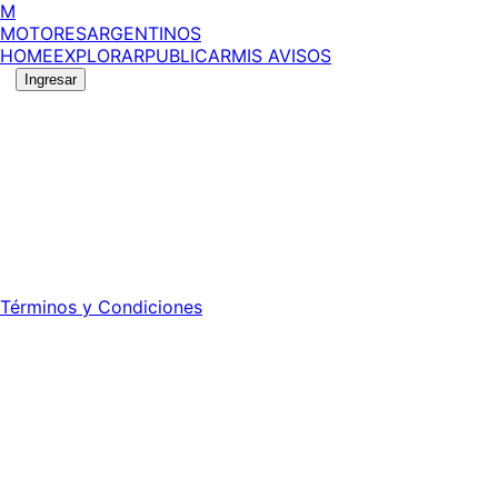
M
MOTORES
ARGENTINOS
HOME
EXPLORAR
PUBLICAR
MIS AVISOS
Ingresar
©
2026
MotoresArgentinos. Todos los derechos
reservados.
Edición número:
6055
.
Registro DNDA Nº: RL-2024-70042723-APN-DNDA#MJ -
Propietario: Publiéxito S.A.
Director: Leonardo Mario Forclaz - 46 N 423 - La Plata -
Pcia. de Bs. As.
Términos y Condiciones