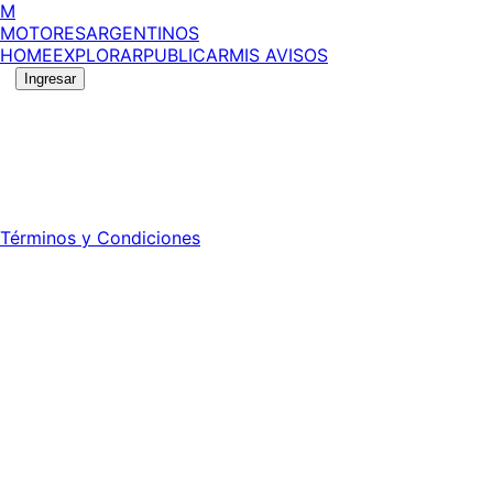
M
MOTORES
ARGENTINOS
HOME
EXPLORAR
PUBLICAR
MIS AVISOS
Ingresar
©
2026
MotoresArgentinos. Todos los derechos reservad
Registro DNDA Nº: RL-2024-70042723-APN-DNDA#MJ - Prop
Director: Leonardo Mario Forclaz - 46 N 423 - La Plata - Pc
Términos y Condiciones