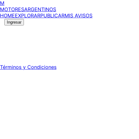
M
MOTORES
ARGENTINOS
HOME
EXPLORAR
PUBLICAR
MIS AVISOS
Ingresar
©
2026
MotoresArgentinos. Todos los derechos reservad
Registro DNDA Nº: RL-2024-70042723-APN-DNDA#MJ - Prop
Director: Leonardo Mario Forclaz - 46 N 423 - La Plata - Pc
Términos y Condiciones