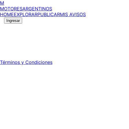
M
MOTORES
ARGENTINOS
HOME
EXPLORAR
PUBLICAR
MIS AVISOS
Ingresar
©
2026
MotoresArgentinos. Todos los derechos reservad
Registro DNDA Nº: RL-2024-70042723-APN-DNDA#MJ - Prop
Director: Leonardo Mario Forclaz - 46 N 423 - La Plata - Pc
Términos y Condiciones