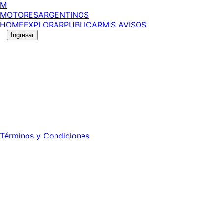
M
MOTORES
ARGENTINOS
HOME
EXPLORAR
PUBLICAR
MIS AVISOS
Ingresar
©
2026
MotoresArgentinos. Todos los derechos
reservados.
Edición número:
6055
.
Registro DNDA Nº: RL-2024-70042723-APN-DNDA#MJ -
Propietario: Publiéxito S.A.
Director: Leonardo Mario Forclaz - 46 N 423 - La Plata -
Pcia. de Bs. As.
Términos y Condiciones