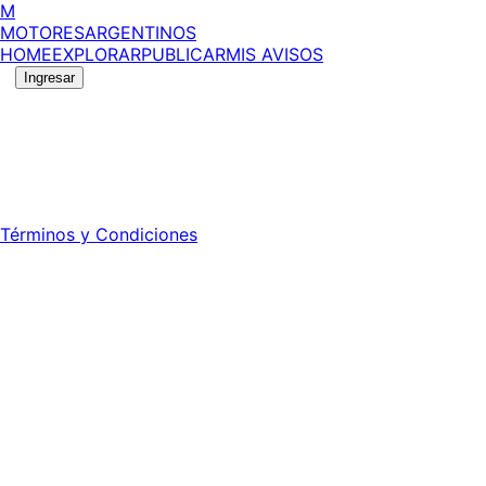
M
MOTORES
ARGENTINOS
HOME
EXPLORAR
PUBLICAR
MIS AVISOS
Ingresar
©
2026
MotoresArgentinos. Todos los derechos reservad
Registro DNDA Nº: RL-2024-70042723-APN-DNDA#MJ - Prop
Director: Leonardo Mario Forclaz - 46 N 423 - La Plata - Pc
Términos y Condiciones