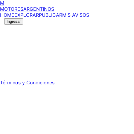
M
MOTORES
ARGENTINOS
HOME
EXPLORAR
PUBLICAR
MIS AVISOS
Ingresar
©
2026
MotoresArgentinos. Todos los derechos
reservados.
Edición número:
6056
.
Registro DNDA Nº: RL-2024-70042723-APN-DNDA#MJ -
Propietario: Publiéxito S.A.
Director: Leonardo Mario Forclaz - 46 N 423 - La Plata -
Pcia. de Bs. As.
Términos y Condiciones