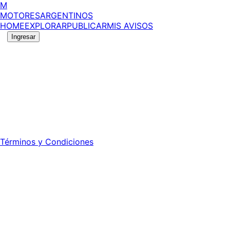
M
MOTORES
ARGENTINOS
HOME
EXPLORAR
PUBLICAR
MIS AVISOS
Ingresar
©
2026
MotoresArgentinos. Todos los derechos
reservados.
Edición número:
6059
.
Registro DNDA Nº: RL-2024-70042723-APN-DNDA#MJ -
Propietario: Publiéxito S.A.
Director: Leonardo Mario Forclaz - 46 N 423 - La Plata -
Pcia. de Bs. As.
Términos y Condiciones