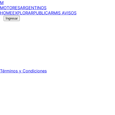
M
MOTORES
ARGENTINOS
HOME
EXPLORAR
PUBLICAR
MIS AVISOS
Ingresar
©
2026
MotoresArgentinos. Todos los derechos
reservados.
Edición número:
6056
.
Registro DNDA Nº: RL-2024-70042723-APN-DNDA#MJ -
Propietario: Publiéxito S.A.
Director: Leonardo Mario Forclaz - 46 N 423 - La Plata -
Pcia. de Bs. As.
Términos y Condiciones