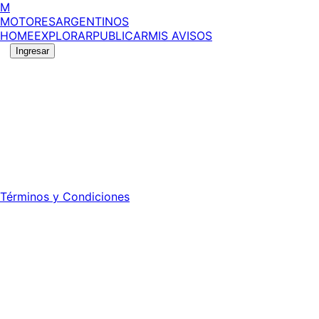
M
MOTORES
ARGENTINOS
HOME
EXPLORAR
PUBLICAR
MIS AVISOS
Ingresar
©
2026
MotoresArgentinos. Todos los derechos
reservados.
Edición número:
6057
.
Registro DNDA Nº: RL-2024-70042723-APN-DNDA#MJ -
Propietario: Publiéxito S.A.
Director: Leonardo Mario Forclaz - 46 N 423 - La Plata -
Pcia. de Bs. As.
Términos y Condiciones