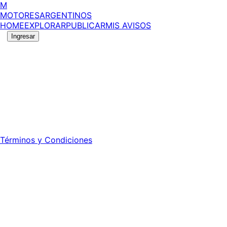
M
MOTORES
ARGENTINOS
HOME
EXPLORAR
PUBLICAR
MIS AVISOS
Ingresar
©
2026
MotoresArgentinos. Todos los derechos
reservados.
Edición número:
6058
.
Registro DNDA Nº: RL-2024-70042723-APN-DNDA#MJ -
Propietario: Publiéxito S.A.
Director: Leonardo Mario Forclaz - 46 N 423 - La Plata -
Pcia. de Bs. As.
Términos y Condiciones