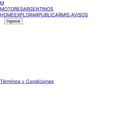
M
MOTORES
ARGENTINOS
HOME
EXPLORAR
PUBLICAR
MIS AVISOS
Ingresar
©
2026
MotoresArgentinos. Todos los derechos
reservados.
Edición número:
6057
.
Registro DNDA Nº: RL-2024-70042723-APN-DNDA#MJ -
Propietario: Publiéxito S.A.
Director: Leonardo Mario Forclaz - 46 N 423 - La Plata -
Pcia. de Bs. As.
Términos y Condiciones