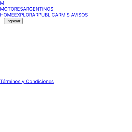
M
MOTORES
ARGENTINOS
HOME
EXPLORAR
PUBLICAR
MIS AVISOS
Ingresar
©
2026
MotoresArgentinos. Todos los derechos
reservados.
Edición número:
6058
.
Registro DNDA Nº: RL-2024-70042723-APN-DNDA#MJ -
Propietario: Publiéxito S.A.
Director: Leonardo Mario Forclaz - 46 N 423 - La Plata -
Pcia. de Bs. As.
Términos y Condiciones