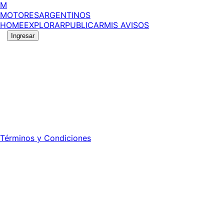
M
MOTORES
ARGENTINOS
HOME
EXPLORAR
PUBLICAR
MIS AVISOS
Ingresar
©
2026
MotoresArgentinos. Todos los derechos
reservados.
Edición número:
6058
.
Registro DNDA Nº: RL-2024-70042723-APN-DNDA#MJ -
Propietario: Publiéxito S.A.
Director: Leonardo Mario Forclaz - 46 N 423 - La Plata -
Pcia. de Bs. As.
Términos y Condiciones