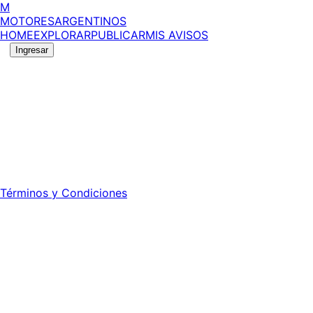
M
MOTORES
ARGENTINOS
HOME
EXPLORAR
PUBLICAR
MIS AVISOS
Ingresar
©
2026
MotoresArgentinos. Todos los derechos
reservados.
Edición número:
6058
.
Registro DNDA Nº: RL-2024-70042723-APN-DNDA#MJ -
Propietario: Publiéxito S.A.
Director: Leonardo Mario Forclaz - 46 N 423 - La Plata -
Pcia. de Bs. As.
Términos y Condiciones