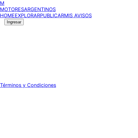
M
MOTORES
ARGENTINOS
HOME
EXPLORAR
PUBLICAR
MIS AVISOS
Ingresar
©
2026
MotoresArgentinos. Todos los derechos
reservados.
Edición número:
6056
.
Registro DNDA Nº: RL-2024-70042723-APN-DNDA#MJ -
Propietario: Publiéxito S.A.
Director: Leonardo Mario Forclaz - 46 N 423 - La Plata -
Pcia. de Bs. As.
Términos y Condiciones