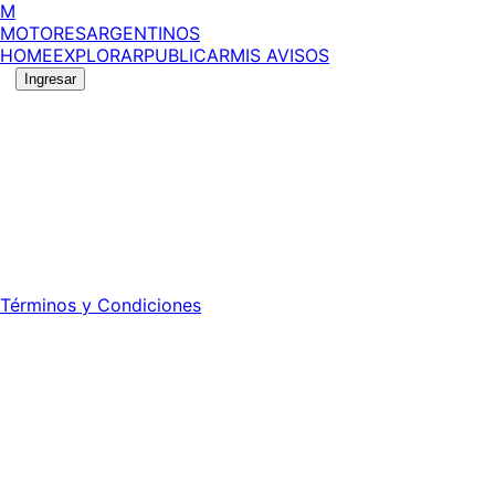
M
MOTORES
ARGENTINOS
HOME
EXPLORAR
PUBLICAR
MIS AVISOS
Ingresar
©
2026
MotoresArgentinos. Todos los derechos
reservados.
Edición número:
6057
.
Registro DNDA Nº: RL-2024-70042723-APN-DNDA#MJ -
Propietario: Publiéxito S.A.
Director: Leonardo Mario Forclaz - 46 N 423 - La Plata -
Pcia. de Bs. As.
Términos y Condiciones