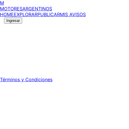
M
MOTORES
ARGENTINOS
HOME
EXPLORAR
PUBLICAR
MIS AVISOS
Ingresar
©
2026
MotoresArgentinos. Todos los derechos
reservados.
Edición número:
6057
.
Registro DNDA Nº: RL-2024-70042723-APN-DNDA#MJ -
Propietario: Publiéxito S.A.
Director: Leonardo Mario Forclaz - 46 N 423 - La Plata -
Pcia. de Bs. As.
Términos y Condiciones