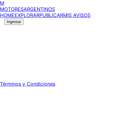
M
MOTORES
ARGENTINOS
HOME
EXPLORAR
PUBLICAR
MIS AVISOS
Ingresar
©
2026
MotoresArgentinos. Todos los derechos
reservados.
Edición número:
6059
.
Registro DNDA Nº: RL-2024-70042723-APN-DNDA#MJ -
Propietario: Publiéxito S.A.
Director: Leonardo Mario Forclaz - 46 N 423 - La Plata -
Pcia. de Bs. As.
Términos y Condiciones