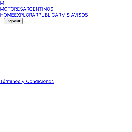
M
MOTORES
ARGENTINOS
HOME
EXPLORAR
PUBLICAR
MIS AVISOS
Ingresar
©
2026
MotoresArgentinos. Todos los derechos
reservados.
Edición número:
6057
.
Registro DNDA Nº: RL-2024-70042723-APN-DNDA#MJ -
Propietario: Publiéxito S.A.
Director: Leonardo Mario Forclaz - 46 N 423 - La Plata -
Pcia. de Bs. As.
Términos y Condiciones