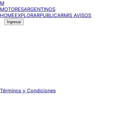
M
MOTORES
ARGENTINOS
HOME
EXPLORAR
PUBLICAR
MIS AVISOS
Ingresar
No se pudo cargar la información del vehículo.
©
2026
MotoresArgentinos. Todos los derechos
reservados.
Edición número:
6059
.
Registro DNDA Nº: RL-2024-70042723-APN-DNDA#MJ -
Propietario: Publiéxito S.A.
Director: Leonardo Mario Forclaz - 46 N 423 - La Plata -
Pcia. de Bs. As.
Términos y Condiciones