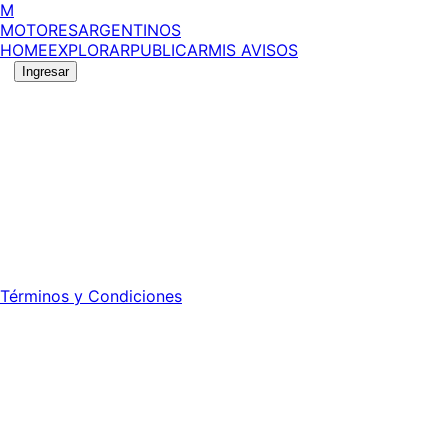
M
MOTORES
ARGENTINOS
HOME
EXPLORAR
PUBLICAR
MIS AVISOS
Ingresar
No se pudo cargar la información del vehículo.
©
2026
MotoresArgentinos. Todos los derechos
reservados.
Edición número:
6057
.
Registro DNDA Nº: RL-2024-70042723-APN-DNDA#MJ -
Propietario: Publiéxito S.A.
Director: Leonardo Mario Forclaz - 46 N 423 - La Plata -
Pcia. de Bs. As.
Términos y Condiciones